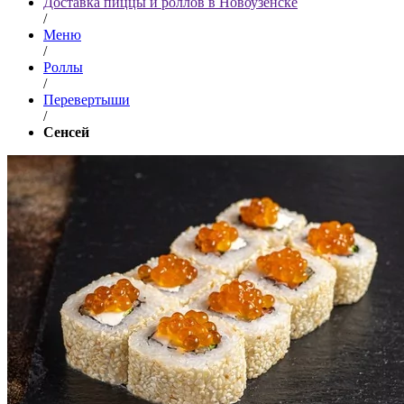
Доставка пиццы и роллов в Новоузенске
/
Меню
/
Роллы
/
Перевертыши
/
Сенсей