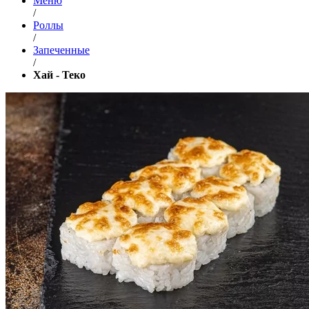
Меню
/
Роллы
/
Запеченные
/
Хай - Теко